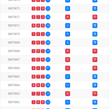
08070074
3
3
5
11
大
错
08070073
2
2
9
13
大
错
08070072
6
7
3
16
大
中
08070071
8
4
8
20
小
错
08070070
5
5
2
12
大
错
08070069
1
0
5
06
大
错
08070068
5
9
5
19
大
中
08070067
3
6
6
15
大
中
08070066
4
2
1
07
小
中
08070065
8
7
1
16
小
错
08070064
8
9
9
26
小
错
08070063
7
3
4
14
大
中
08070062
5
9
8
22
小
错