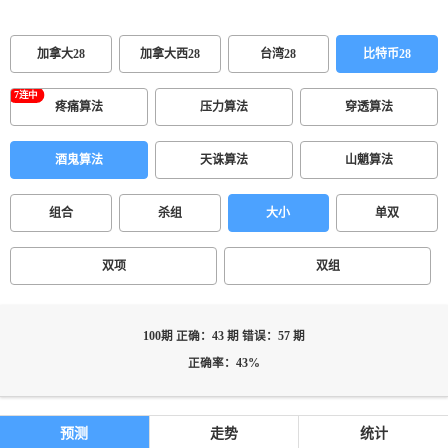
加拿大28
加拿大西28
台湾28
比特币28
疼痛算法
压力算法
穿透算法
酒鬼算法
天诛算法
山魈算法
组合
杀组
大小
单双
双项
双组
100期 正确：43 期 错误：57 期
正确率：43%
预测
走势
统计