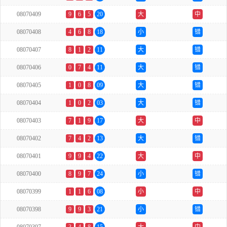
08070409
9
6
5
20
大
中
08070408
4
6
8
18
小
错
08070407
8
1
2
11
大
错
08070406
0
7
4
11
大
错
08070405
1
0
8
09
大
错
08070404
1
0
2
03
大
错
08070403
7
1
9
17
大
中
08070402
7
4
2
13
大
错
08070401
9
9
4
22
大
中
08070400
8
9
7
24
小
错
08070399
1
1
6
08
小
中
08070398
9
9
3
21
小
错