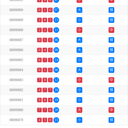
08090891
1
6
0
07
小
中
08090890
0
1
6
07
大
错
08090889
2
8
5
15
小
错
08090888
2
2
7
11
小
中
08090887
0
1
5
06
大
错
08090886
0
4
5
09
大
错
08090885
6
7
1
14
小
错
08090884
0
1
5
06
大
错
08090883
7
0
5
12
小
中
08090882
4
7
7
18
小
错
08090881
9
6
4
19
小
错
08090880
7
7
6
20
大
中
08090879
4
5
6
15
小
错