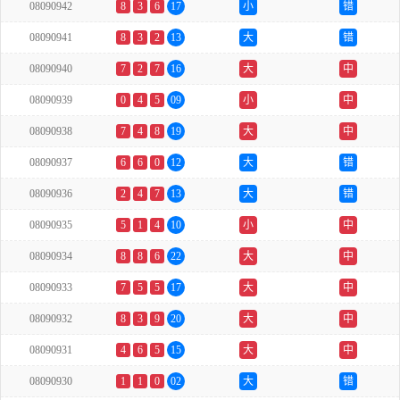
08090942
8
3
6
17
小
错
08090941
8
3
2
13
大
错
08090940
7
2
7
16
大
中
08090939
0
4
5
09
小
中
08090938
7
4
8
19
大
中
08090937
6
6
0
12
大
错
08090936
2
4
7
13
大
错
08090935
5
1
4
10
小
中
08090934
8
8
6
22
大
中
08090933
7
5
5
17
大
中
08090932
8
3
9
20
大
中
08090931
4
6
5
15
大
中
08090930
1
1
0
02
大
错