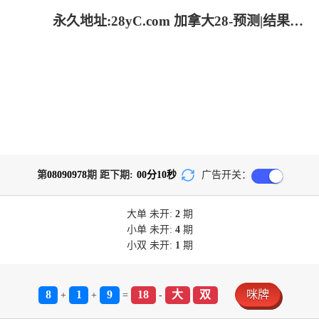
永久地址:28yC.com 加拿大28-预测|结果走势|加拿大结果咪牌查询|加拿大PC28大神预测|加拿大28刮奖预测|加拿大PC历史走势
第
08090978
期 距下期:
00
分
10
秒
广告开关：
大单
未开:
2
期
小单
未开:
4
期
小双
未开:
1
期
8
1
9
18
大
双
咪牌
+
+
=
-