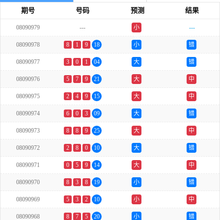
期号
号码
预测
结果
08090979
---
小
---
双
08090978
8
1
9
18
小
错
08090977
3
0
1
04
大
错
08090976
5
7
9
21
大
中
08090975
2
4
9
15
大
中
08090974
6
0
3
09
大
错
08090973
8
8
9
25
大
中
08090972
2
8
0
10
大
错
08090971
0
5
9
14
大
中
08090970
8
3
8
19
小
错
08090969
5
3
2
10
小
中
08090968
8
7
5
20
小
错