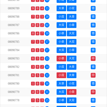
08090790
5
2
9
16
小双
大单
错
08090789
9
0
4
13
大单
小双
错
08090788
7
8
5
20
小双
大单
错
08090787
0
0
2
02
大双
小单
错
08090786
8
4
7
19
小单
大双
错
08090785
7
1
9
17
小单
大双
错
08090784
8
1
8
17
大双
小单
错
08090783
6
3
4
13
小单
大双
中
08090782
3
9
2
14
小双
大单
错
08090781
6
5
1
12
小双
大单
中
08090780
1
8
7
16
大单
小双
错
08090779
4
0
7
11
大双
小单
中
08090778
7
5
3
15
小单
大双
错