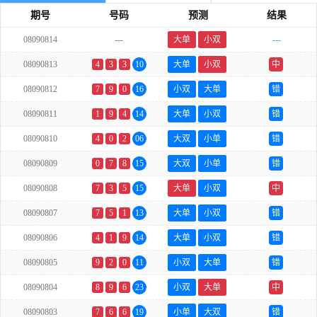
期号
号码
预测
结果
08090814
---
大单
小双
---
08090813
4
3
3
10
大单
小双
中
08090812
7
9
0
16
小双
大单
错
08090811
1
9
4
14
大单
小双
错
08090810
4
0
2
06
大双
小单
错
08090809
0
7
8
15
大双
小单
错
08090808
7
3
5
15
大单
小双
中
08090807
7
5
1
13
大单
小双
错
08090806
4
1
9
14
大单
小双
错
08090805
9
2
0
11
小双
大单
错
08090804
8
9
6
23
小双
大单
中
08090803
7
6
6
19
小单
大双
错