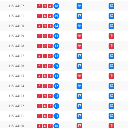
115044182
5
9
4
18
单
错
115044181
9
6
4
19
双
错
115044180
4
9
1
14
单
错
115044179
8
2
5
15
单
中
115044178
2
2
9
13
单
中
115044177
4
1
8
13
双
错
115044176
6
3
0
09
双
错
115044175
4
8
1
13
单
中
115044174
5
7
0
12
单
错
115044173
8
9
6
23
双
错
115044172
2
6
3
11
双
错
115044171
9
6
8
23
双
错
115044170
1
6
3
10
双
中