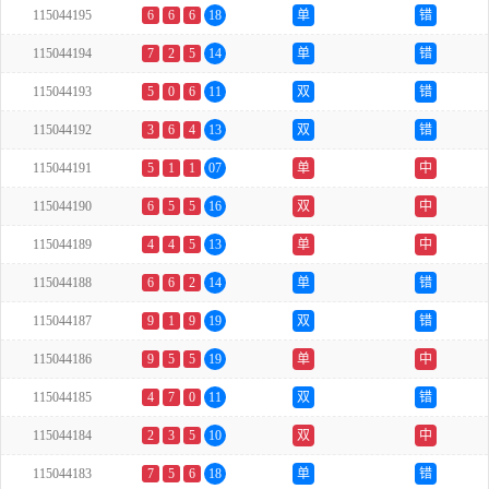
115044195
6
6
6
18
单
错
115044194
7
2
5
14
单
错
115044193
5
0
6
11
双
错
115044192
3
6
4
13
双
错
115044191
5
1
1
07
单
中
115044190
6
5
5
16
双
中
115044189
4
4
5
13
单
中
115044188
6
6
2
14
单
错
115044187
9
1
9
19
双
错
115044186
9
5
5
19
单
中
115044185
4
7
0
11
双
错
115044184
2
3
5
10
双
中
115044183
7
5
6
18
单
错