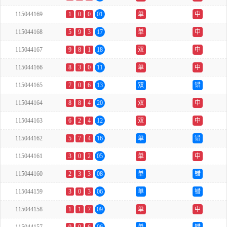
115044169
1
0
0
01
单
中
115044168
5
9
3
17
单
中
115044167
9
8
1
18
双
中
115044166
8
3
0
11
单
中
115044165
7
0
6
13
双
错
115044164
8
8
4
20
双
中
115044163
6
2
4
12
双
中
115044162
5
7
4
16
单
错
115044161
3
0
2
05
单
中
115044160
2
3
3
08
单
错
115044159
3
0
3
06
单
错
115044158
1
1
7
09
单
中