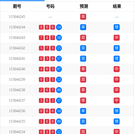
期号
号码
预测
结果
115044245
---
单
---
115044244
8
0
6
14
单
错
115044243
7
4
7
18
双
中
115044242
5
7
3
15
双
错
115044241
6
3
8
17
双
错
115044240
4
0
3
07
单
中
115044239
6
1
5
12
双
中
115044238
2
0
7
09
单
中
115044237
5
9
3
17
单
中
115044236
0
8
6
14
单
错
115044235
1
0
8
09
双
错
115044234
0
3
9
12
双
中