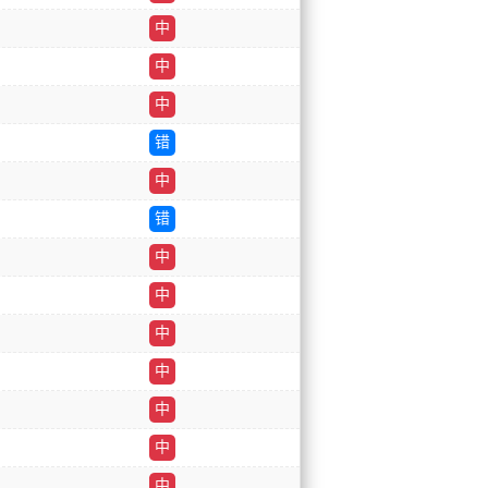
中
中
中
错
中
错
中
中
中
中
中
中
中