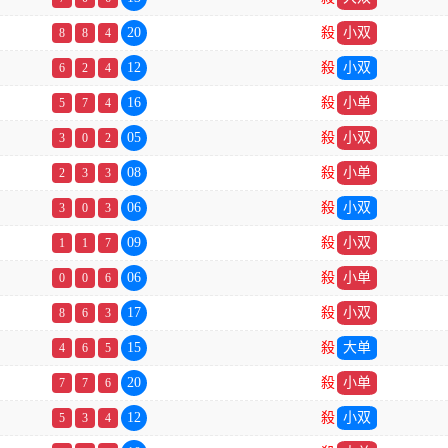
20
殺
小双
8
8
4
12
殺
小双
6
2
4
16
殺
小单
5
7
4
05
殺
小双
3
0
2
08
殺
小单
2
3
3
06
殺
小双
3
0
3
09
殺
小双
1
1
7
06
殺
小单
0
0
6
17
殺
小双
8
6
3
15
殺
大单
4
6
5
20
殺
小单
7
7
6
12
殺
小双
5
3
4