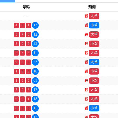
号码
预测
---
殺
大单
13
殺
小单
4
8
1
12
殺
大单
5
7
0
23
殺
小双
8
9
6
11
殺
大单
2
6
3
23
殺
大单
9
6
8
10
殺
小单
1
6
3
01
殺
小双
1
0
0
17
殺
大双
5
9
3
18
殺
大单
9
8
1
11
殺
小单
8
3
0
13
殺
大双
7
0
6