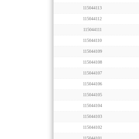
115044113
115044112
115044111
115044110
115044109
115044108
115044107
115044106
115044105
115044104
115044103
115044102
115044101