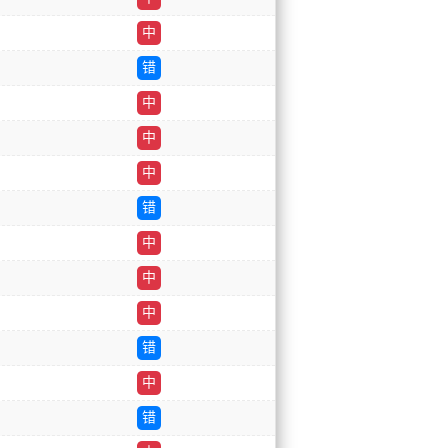
中
错
中
中
中
错
中
中
中
错
中
错