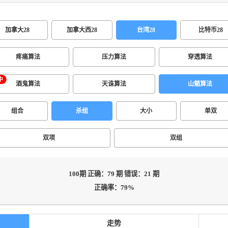
加拿大28
加拿大西28
台湾28
比特币28
疼痛算法
压力算法
穿透算法
酒鬼算法
天诛算法
山魈算法
组合
杀组
大小
单双
双项
双组
100期 正确：79 期 错误：21 期
正确率：79%
走势