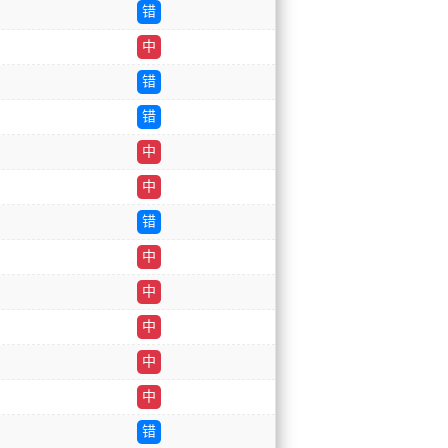
错
中
错
错
中
中
错
中
中
中
中
中
错