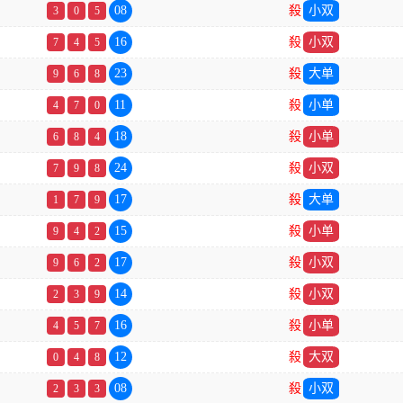
08
殺
小双
3
0
5
16
殺
小双
7
4
5
23
殺
大单
9
6
8
11
殺
小单
4
7
0
18
殺
小单
6
8
4
24
殺
小双
7
9
8
17
殺
大单
1
7
9
15
殺
小单
9
4
2
17
殺
小双
9
6
2
14
殺
小双
2
3
9
16
殺
小单
4
5
7
12
殺
大双
0
4
8
08
殺
小双
2
3
3