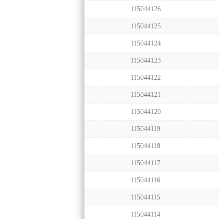
115044126
115044125
115044124
115044123
115044122
115044121
115044120
115044119
115044118
115044117
115044116
115044115
115044114