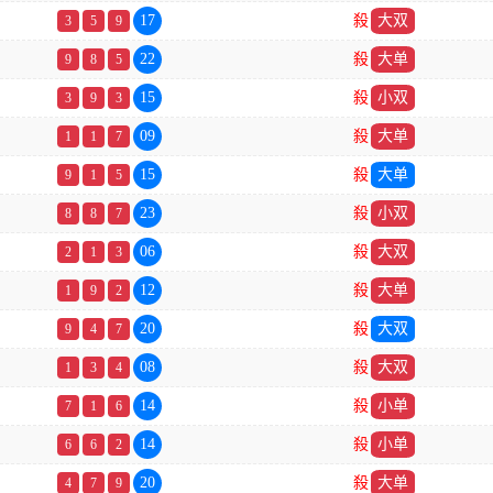
17
殺
大双
3
5
9
22
殺
大单
9
8
5
15
殺
小双
3
9
3
09
殺
大单
1
1
7
15
殺
大单
9
1
5
23
殺
小双
8
8
7
06
殺
大双
2
1
3
12
殺
大单
1
9
2
20
殺
大双
9
4
7
08
殺
大双
1
3
4
14
殺
小单
7
1
6
14
殺
小单
6
6
2
20
殺
大单
4
7
9