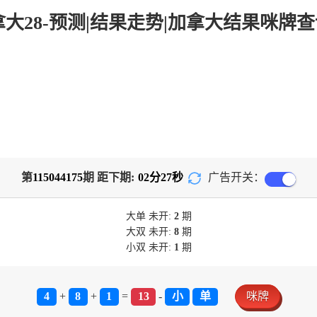
第
115044175
期 距下期:
02
分
27
秒
广告开关：
大单
未开:
2
期
大双
未开:
8
期
小双
未开:
1
期
4
+
8
+
1
=
13
-
小
单
咪牌