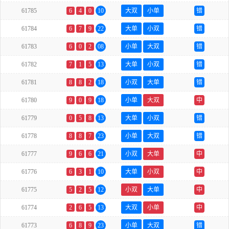
61785
6
4
0
10
大双
小单
错
61784
6
7
9
22
大单
小双
错
61783
6
0
2
08
小单
大双
错
61782
7
1
5
13
大单
小双
错
61781
8
8
2
18
小双
大单
错
61780
9
0
9
18
小单
大双
中
61779
0
5
8
13
大单
小双
错
61778
8
8
7
23
小单
大双
错
61777
9
6
6
21
小双
大单
中
61776
6
3
1
10
大单
小双
中
61775
5
2
5
12
小双
大单
中
61774
2
6
5
13
大双
小单
中
61773
6
8
9
23
小单
大双
错