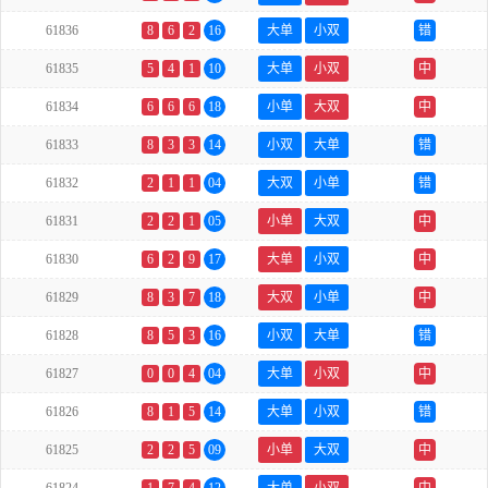
61836
8
6
2
16
大单
小双
错
61835
5
4
1
10
大单
小双
中
61834
6
6
6
18
小单
大双
中
61833
8
3
3
14
小双
大单
错
61832
2
1
1
04
大双
小单
错
61831
2
2
1
05
小单
大双
中
61830
6
2
9
17
大单
小双
中
61829
8
3
7
18
大双
小单
中
61828
8
5
3
16
小双
大单
错
61827
0
0
4
04
大单
小双
中
61826
8
1
5
14
大单
小双
错
61825
2
2
5
09
小单
大双
中