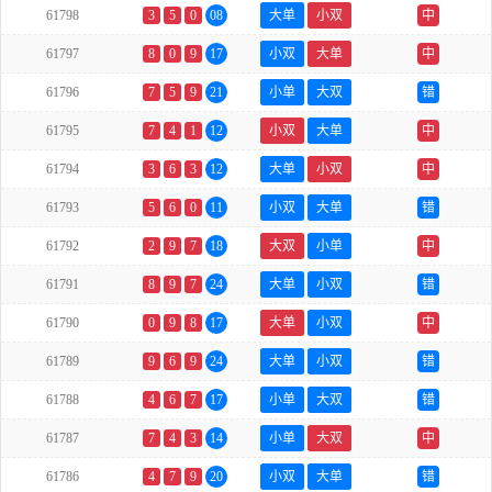
61798
3
5
0
08
大单
小双
中
61797
8
0
9
17
小双
大单
中
61796
7
5
9
21
小单
大双
错
61795
7
4
1
12
小双
大单
中
61794
3
6
3
12
大单
小双
中
61793
5
6
0
11
小双
大单
错
61792
2
9
7
18
大双
小单
中
61791
8
9
7
24
大单
小双
错
61790
0
9
8
17
大单
小双
中
61789
9
6
9
24
大单
小双
错
61788
4
6
7
17
小单
大双
错
61787
7
4
3
14
小单
大双
中
61786
4
7
9
20
小双
大单
错