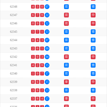
62348
4
3
0
07
双
错
62347
6
7
9
22
双
中
62346
0
9
3
12
双
中
62345
5
7
1
13
双
错
62344
0
4
3
07
双
错
62343
2
6
1
09
双
错
62342
1
0
3
04
双
中
62341
4
2
9
15
双
错
62340
1
9
7
17
双
错
62339
8
6
1
15
单
中
62338
3
8
2
13
双
错
62337
5
8
4
17
单
中