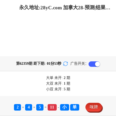
永久地址:28yC.com 加拿大28-预测|结果走势|加拿大结果咪牌查询|加拿大PC28大神预测|加拿大28刮奖预测|加拿大PC历史走势
第
62359
期 距下期:
01
分
53
秒
广告开关：
大单
未开:
2
期
大双
未开:
1
期
小双
未开:
5
期
2
4
5
11
小
单
咪牌
+
+
=
-