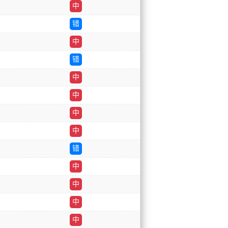
中
错
中
错
中
中
中
中
错
中
中
中
中