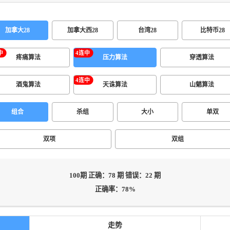
加拿大28
加拿大西28
台湾28
比特币28
疼痛算法
压力算法
穿透算法
酒鬼算法
天诛算法
山魈算法
组合
杀组
大小
单双
双项
双组
100期 正确：78 期 错误：22 期
正确率：78%
走势