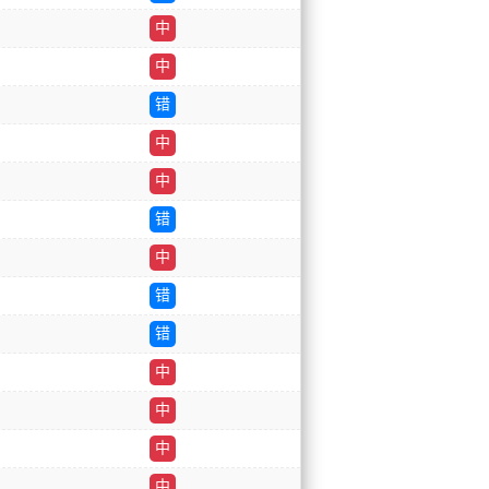
中
中
错
中
中
错
中
错
错
中
中
中
中