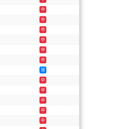
中
中
中
中
中
中
错
中
中
中
中
中