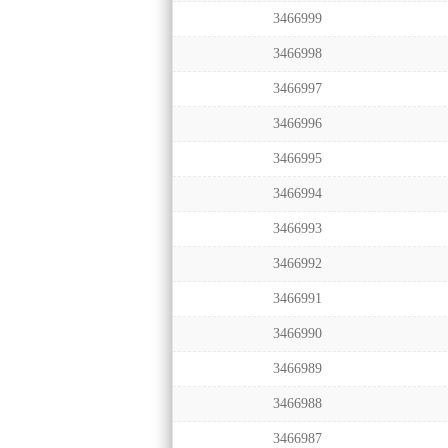
3466999
3466998
3466997
3466996
3466995
3466994
3466993
3466992
3466991
3466990
3466989
3466988
3466987