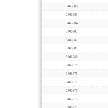
3466986
3466985
3466984
3466983
3466982
3466981
3466980
3466979
3466978
3466977
3466976
3466975
3466974