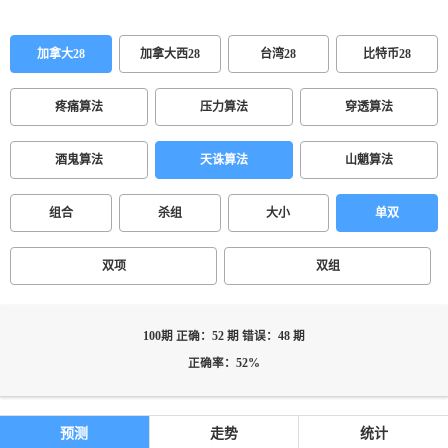
加拿大28
加拿大西28
台湾28
比特币28
疼痛算法
压力算法
穿透算法
酒鬼算法
天诛算法
山魈算法
组合
杀组
大小
单双
双项
双组
100期 正确：52 期 错误：48 期
正确率：52%
预测
走势
统计