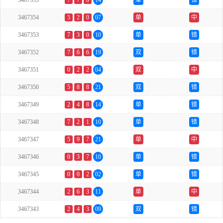
3467355
7
7
0
14
单
错
3467354
5
2
0
07
单
中
3467353
7
3
0
10
单
错
3467352
7
6
6
19
双
错
3467351
0
2
2
04
双
中
3467350
5
8
8
21
双
错
3467349
2
4
8
14
单
错
3467348
7
2
1
10
单
错
3467347
5
9
7
21
单
中
3467346
0
3
7
10
单
错
3467345
0
0
2
02
单
错
3467344
2
6
3
11
单
中
3467343
2
4
3
09
双
错