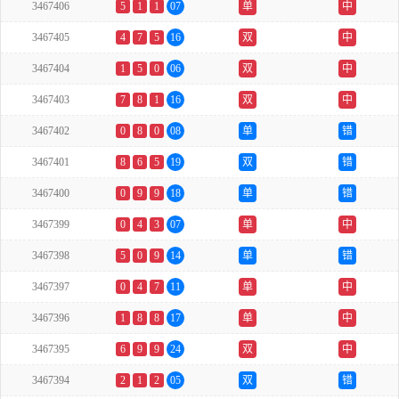
3467406
5
1
1
07
单
中
3467405
4
7
5
16
双
中
3467404
1
5
0
06
双
中
3467403
7
8
1
16
双
中
3467402
0
8
0
08
单
错
3467401
8
6
5
19
双
错
3467400
0
9
9
18
单
错
3467399
0
4
3
07
单
中
3467398
5
0
9
14
单
错
3467397
0
4
7
11
单
中
3467396
1
8
8
17
单
中
3467395
6
9
9
24
双
中
3467394
2
1
2
05
双
错