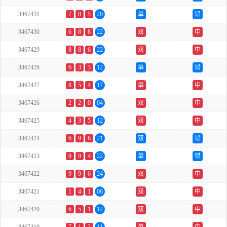
3467431
7
8
5
20
单
错
3467430
6
8
8
22
双
中
3467429
8
8
6
22
双
中
3467428
6
3
3
12
单
错
3467427
8
5
4
17
单
中
3467426
2
2
0
04
双
中
3467425
4
3
5
12
双
中
3467424
6
9
6
21
双
错
3467423
9
9
4
22
单
错
3467422
9
9
6
24
双
中
3467421
1
4
1
06
双
中
3467420
6
5
1
12
双
中