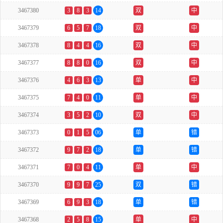
3467380
3
8
3
14
双
中
3467379
6
5
7
18
双
中
3467378
8
4
4
16
双
中
3467377
8
8
0
16
双
中
3467376
4
6
3
13
单
中
3467375
7
4
0
11
单
中
3467374
3
5
2
10
双
中
3467373
0
1
5
06
单
错
3467372
9
7
2
18
单
错
3467371
7
0
4
11
单
中
3467370
9
9
7
25
双
错
3467369
6
9
3
18
单
错
3467368
2
5
8
15
单
中