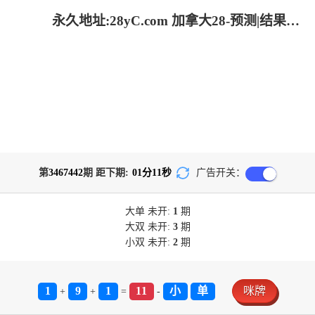
永久地址:28yC.com 加拿大28-预测|结果走势|加拿大结果咪牌查询|加拿大PC28大神预测|加拿大28刮奖预测|加拿大PC历史走势
第
3467442
期 距下期:
01
分
11
秒
广告开关：
大单
未开:
1
期
大双
未开:
3
期
小双
未开:
2
期
1
9
1
11
小
单
咪牌
+
+
=
-