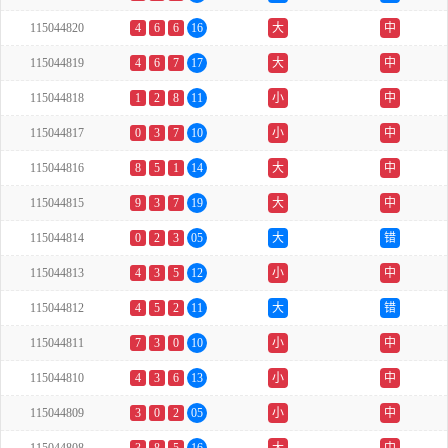
115044820
4
6
6
16
大
中
115044819
4
6
7
17
大
中
115044818
1
2
8
11
小
中
115044817
0
3
7
10
小
中
115044816
8
5
1
14
大
中
115044815
9
3
7
19
大
中
115044814
0
2
3
05
大
错
115044813
4
3
5
12
小
中
115044812
4
5
2
11
大
错
115044811
7
3
0
10
小
中
115044810
4
3
6
13
小
中
115044809
3
0
2
05
小
中