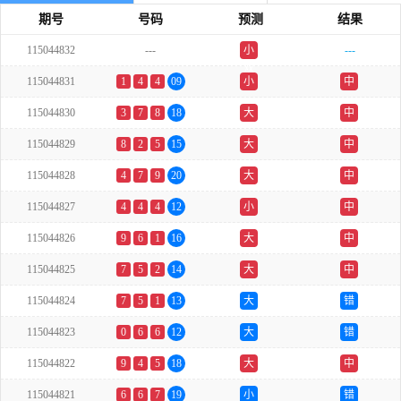
期号
号码
预测
结果
115044832
---
小
---
双
115044831
1
4
4
09
小
中
115044830
3
7
8
18
大
中
115044829
8
2
5
15
大
中
115044828
4
7
9
20
大
中
115044827
4
4
4
12
小
中
115044826
9
6
1
16
大
中
115044825
7
5
2
14
大
中
115044824
7
5
1
13
大
错
115044823
0
6
6
12
大
错
115044822
9
4
5
18
大
中
115044821
6
6
7
19
小
错