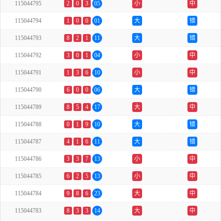
115044795
2
0
3
05
小
中
115044794
1
0
0
01
大
错
115044793
8
2
1
11
大
错
115044792
3
0
1
04
小
中
115044791
1
3
6
10
小
中
115044790
6
0
0
06
大
错
115044789
8
5
4
17
大
中
115044788
0
1
9
10
大
错
115044787
4
1
6
11
大
错
115044786
3
3
7
13
小
中
115044785
6
2
5
13
小
中
115044784
9
8
6
23
大
中
115044783
8
3
3
14
大
中