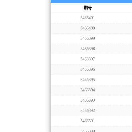
期号
3466401
3466400
3466399
3466398
3466397
3466396
3466395
3466394
3466393
3466392
3466391
3466390