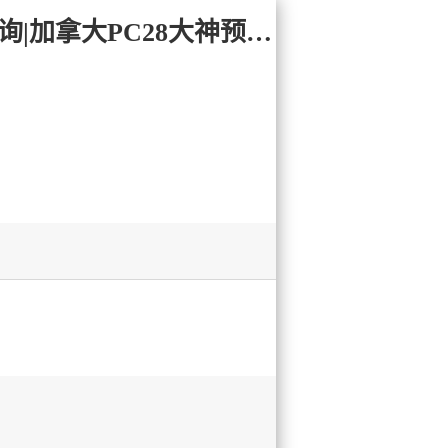
永久地址:28yC.com 加拿大28-预测|结果走势|加拿大结果咪牌查询|加拿大PC28大神预测|加拿大28刮奖预测|加拿大PC历史走势