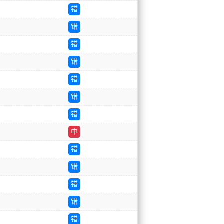
错
错
错
错
错
错
错
中
错
错
错
错
错