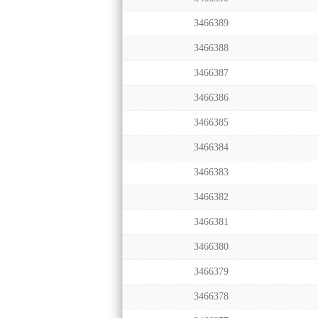
3466389
3466388
3466387
3466386
3466385
3466384
3466383
3466382
3466381
3466380
3466379
3466378