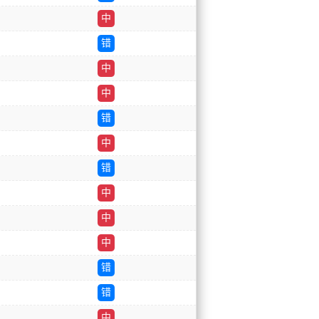
中
错
中
中
错
中
错
中
中
中
错
错
中