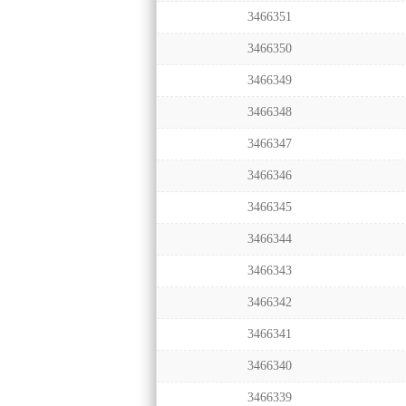
3466351
3466350
3466349
3466348
3466347
3466346
3466345
3466344
3466343
3466342
3466341
3466340
3466339