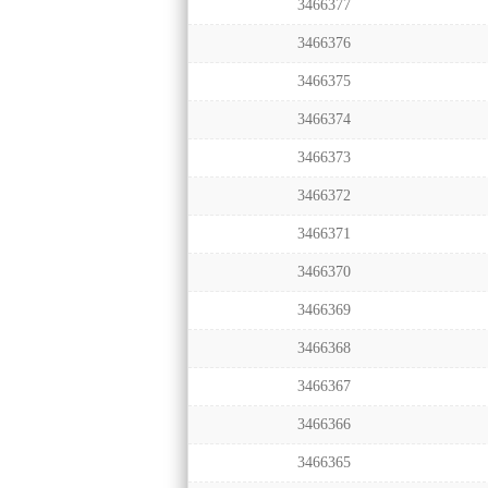
3466377
3466376
3466375
3466374
3466373
3466372
3466371
3466370
3466369
3466368
3466367
3466366
3466365